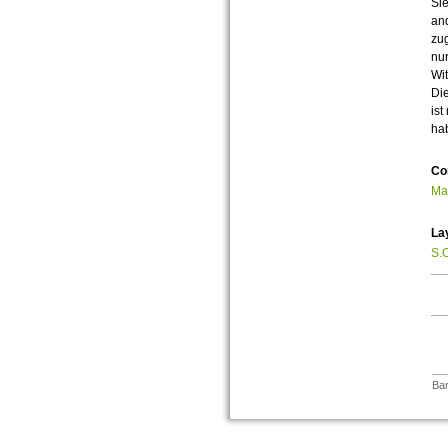
Sie
an
zug
nur
Wit
Die
ist
ha
Co
Ma
La
S.O
Bar