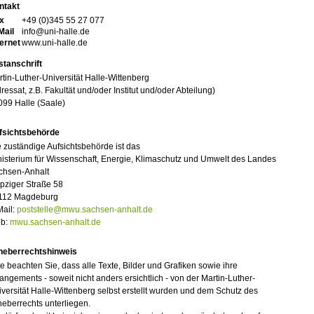
ntakt
x
+49 (0)345 55 27 077
Mail
info@uni-halle.de
ternet
www.uni-halle.de
stanschrift
tin-Luther-Universität Halle-Wittenberg
ressat, z.B. Fakultät und/oder Institut und/oder Abteilung)
099 Halle (Saale)
fsichtsbehörde
 zuständige Aufsichtsbehörde ist das
isterium für Wissenschaft, Energie, Klimaschutz und Umwelt des Landes
chsen-Anhalt
pziger Straße 58
112 Magdeburg
Mail:
poststelle@mwu.sachsen-anhalt.de
b:
mwu.sachsen-anhalt.de
heberrechtshinweis
te beachten Sie, dass alle Texte, Bilder und Grafiken sowie ihre
angements - soweit nicht anders ersichtlich - von der Martin-Luther-
versität Halle-Wittenberg selbst erstellt wurden und dem Schutz des
eberrechts unterliegen.