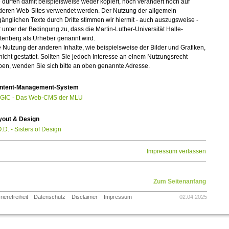
 dürfen damit beispielsweise weder kopiert, noch verändert noch auf
deren Web-Sites verwendet werden. Der Nutzung der allgemein
änglichen Texte durch Dritte stimmen wir hiermit - auch auszugsweise -
 unter der Bedingung zu, dass die Martin-Luther-Universität Halle-
tenberg als Urheber genannt wird.
 Nutzung der anderen Inhalte, wie beispielsweise der Bilder und Grafiken,
 nicht gestattet. Sollten Sie jedoch Interesse an einem Nutzungsrecht
ben, wenden Sie sich bitte an oben genannte Adresse.
ntent-Management-System
GIC - Das Web-CMS der MLU
yout & Design
.D. - Sisters of Design
Impressum verlassen
Zum Seitenanfang
rierefreiheit
Datenschutz
Disclaimer
Impressum
02.04.2025