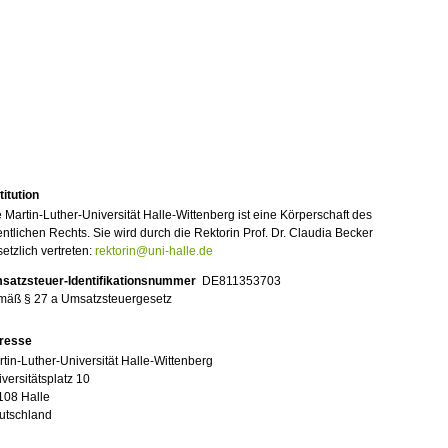
titution
 Martin-Luther-Universität Halle-Wittenberg ist eine Körperschaft des
entlichen Rechts. Sie wird durch die Rektorin Prof. Dr. Claudia Becker
etzlich vertreten:
rektorin@uni-halle.de
satzsteuer-Identifikationsnummer
DE811353703
mäß § 27 a Umsatzsteuergesetz
resse
tin-Luther-Universität Halle-Wittenberg
versitätsplatz 10
108 Halle
utschland