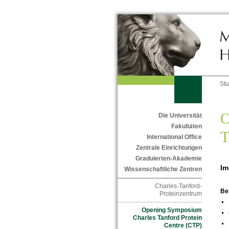
St
O
Die Universität
Fakultäten
T
International Office
Zentrale Einrichtungen
Graduierten-Akademie
Im
Wissenschaftliche Zentren
Charles-Tanford-
Be
Proteinzentrum
Opening Symposium
Charles Tanford Protein
Centre (CTP)