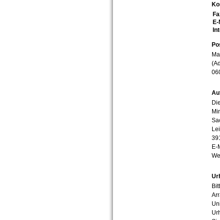
Ko
Fa
E-
In
Po
Mar
(Ad
06
Au
Die
Min
Sa
Lei
39
E-
We
Ur
Bit
Arr
Uni
Urh