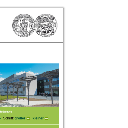
eiteres
Schrift:
größer
kleiner