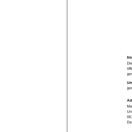
Ins
Die
öff
ges
Um
ge
Ad
Mar
Uni
06
De