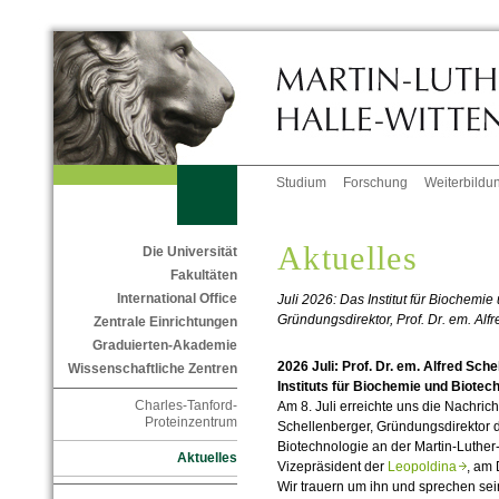
Studium
Forschung
Weiterbildu
Aktuelles
Die Universität
Fakultäten
International Office
Juli 2026: Das Institut für Biochemi
Gründungsdirektor, Prof. Dr. em. Al
Zentrale Einrichtungen
Graduierten-Akademie
2026 Juli: Prof. Dr. em. Alfred Sc
Wissenschaftliche Zentren
Instituts für Biochemie und Biotech
Charles-Tanford-
Am 8. Juli erreichte uns die Nachricht
Proteinzentrum
Schellenberger, Gründungsdirektor d
Biotechnologie an der Martin-Luther
Aktuelles
Vizepräsident der
Leopoldina
, am 
Wir trauern um ihn und sprechen sein