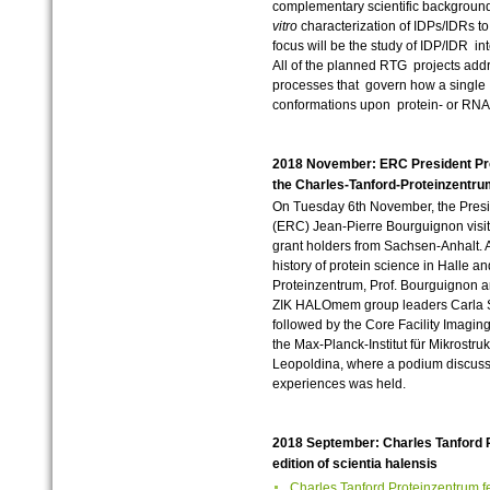
complementary scientific background
vitro
characterization of IDPs/IDRs to 
focus will be the study of IDP/IDR in
All of the planned RTG projects add
processes that govern how a single 
conformations upon protein- or RNA
2018 November: ERC President Prof
the Charles-Tanford-Proteinzentru
On Tuesday 6th November, the Presi
(ERC) Jean-Pierre Bourguignon visi
grant holders from Sachsen-Anhalt. Af
history of protein science in Halle a
Proteinzentrum, Prof. Bourguignon a
ZIK HALOmem group leaders Carla Sc
followed by the Core Facility Imaging
the Max-Planck-Institut für Mikrostru
Leopoldina, where a podium discuss
experiences was held.
2018 September: Charles Tanford P
edition of scientia halensis
Charles Tanford Proteinzentrum fea