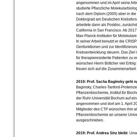
angenommen und im April seine Arbe
studierte Pflanzliche Molekularbiolo
nach dem Diplom (2005) aber in die
Doktorgrad am Deutschen Krebsfors
arbeitete dann als Postdoc, zunächst
California in San Francisco. Ab 2017 
Max-Planck-Instituten für Molekulare 
In seiner Arbeit benutzt er die CRIS
Genfunktionen und zur Identifizieru
Krebsentwicklung steuern. Das Ziel i
für therapieresistente Patienten zu 
wünschen Herrn Böttcher viel Erfolg
freuen sich auf die Zusammenarbeit 
2019: Prof. Sacha Baginsky geht
Baginsky, Charles-Tanford-Proteinze
Pflanzenbiochemie, Institut für Bioc
der Ruhr-Universität Bochum auf ein
angenommen und dort am 1. April 2
Mitglieder des CTP wünschen ihm all
Pflanzenbiochemie an unserer Univer
ausgeschrieben.
2019: Prof. Andrea Sinz bleibt
Unse