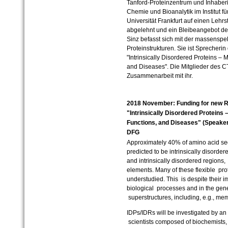
Tanford-Proteinzentrum und Inhaber
Chemie und Bioanalytik im Institut f
Universität Frankfurt auf einen Lehr
abgelehnt und ein Bleibeangebot de
Sinz befasst sich mit der massenspe
Proteinstrukturen. Sie ist Sprecheri
"Intrinsically Disordered Proteins – 
and Diseases". Die Mitglieder des CT
Zusammenarbeit mit ihr.
2018 November: Funding for new R
"Intrinsically Disordered Proteins –
Functions, and Diseases" (Speaker 
DFG
Approximately 40% of amino acid se
predicted to be intrinsically disordere
and
i
ntrinsically
d
isordered
r
egions, 
elements. Many of these flexible pro
understudied. This is despite their 
biological processes and in the gene
superstructures, including, e.g., me
IDPs/IDRs will be investigated by an 
scientists composed of biochemists, b