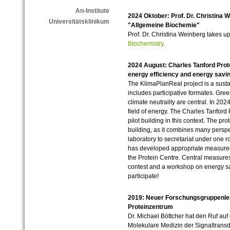
An-Institute
2024 Oktober: Prof. Dr. Christina 
Universitätsklinikum
"Allgemeine Biochemie"
Prof. Dr. Christina Weinberg takes u
Biochemistry
.
2024 August: Charles Tanford Protei
energy efficiency and energy savi
The KlimaPlanReal project is a sust
includes participative formates. Gre
climate neutrality are central. In 20
field of energy. The Charles Tanford
pilot building in this context. The prot
building, as it combines many perspe
laboratory to secretariat under one 
has developed appropriate measures w
the Protein Centre. Central measure
contest and a workshop on energy sa
participate!
2019: Neuer Forschungsgruppenlei
Proteinzentrum
Dr. Michael Böttcher hat den Ruf auf 
Molekulare Medizin der Signaltransd