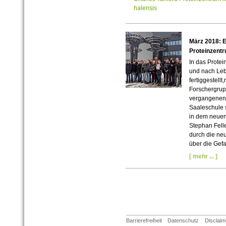
halensis
März 2018: E
Proteinzent
In das Protei
und nach Leb
fertiggestellt
Forschergru
vergangenen 
Saaleschule 
in dem neuen
Stephan Felle
durch die ne
über die Gef
[ mehr ... ]
Barrierefreiheit
Datenschutz
Disclaim